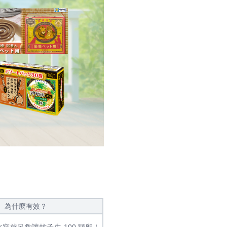
為什麼有效？
窪就足夠讓蚊子生 100 顆卵！