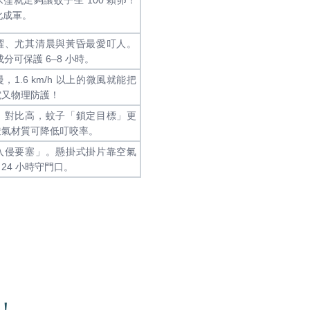
化成軍。
躍、尤其清晨與黃昏最愛叮人。
成分可保護 6–8 小時。
1.6 km/h 以上的微風就能把
電又物理防護！
、對比高，蚊子「鎖定目標」更
透氣材質可降低叮咬率。
入侵要塞」。懸掛式掛片靠空氣
24 小時守門口。
！