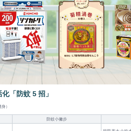
生活化「防蚊 5 招」
纏身）
防蚊小撇步
指甲蓋大小的水