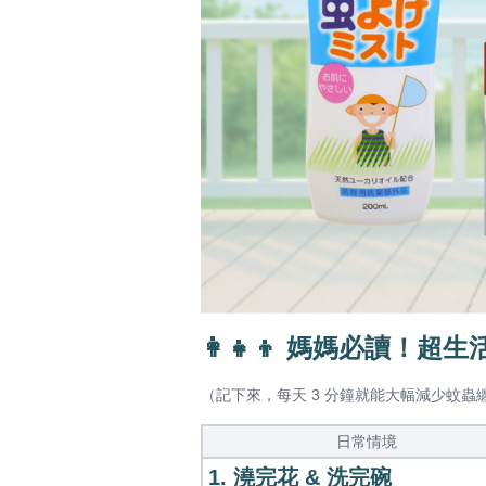
👩‍👧‍👦 媽媽必讀！超
（記下來，每天 3 分鐘就能大幅減少蚊蟲
日常情境
1. 澆完花 & 洗完碗