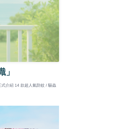
識」
紹 14 款超人氣防蚊 / 驅蟲