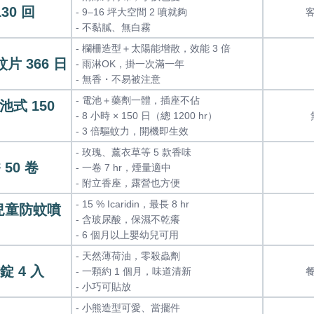
30 回
- 9–16 坪大空間 2 噴就夠
- 不黏膩、無白霧
- 欄柵造型＋太陽能增散，效能 3 倍
蚊片 366 日
- 雨淋OK，掛一次滿一年
- 無香・不易被注意
- 電池＋藥劑一體，插座不佔
電池式 150
- 8 小時 × 150 日（總 1200 hr）
- 3 倍驅蚊力，開機即生效
- 玫瑰、薰衣草等 5 款香味
 50 卷
- 一卷 7 hr，煙量適中
- 附立香座，露營也方便
- 15 % Icaridin，最長 8 hr
天使兒童防蚊噴
- 含玻尿酸，保濕不乾癢
- 6 個月以上嬰幼兒可用
- 天然薄荷油，零殺蟲劑
錠 4 入
- 一顆約 1 個月，味道清新
- 小巧可貼放
- 小熊造型可愛、當擺件