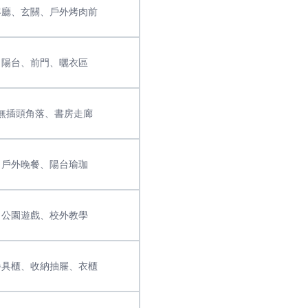
客廳、玄關、戶外烤肉前
陽台、前門、曬衣區
無插頭角落、書房走廊
戶外晚餐、陽台瑜珈
公園遊戲、校外教學
餐具櫃、收納抽屜、衣櫃