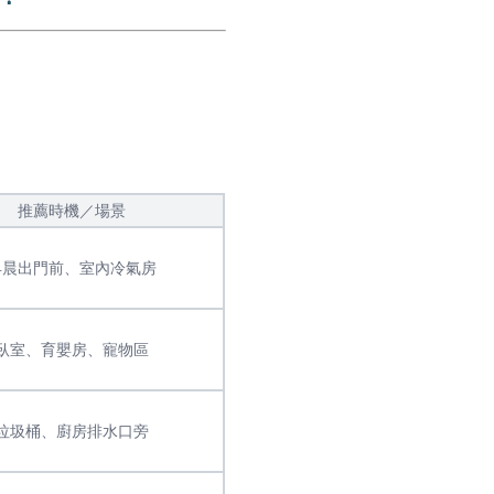
推薦時機／場景
早晨出門前、室內冷氣房
臥室、育嬰房、寵物區
垃圾桶、廚房排水口旁