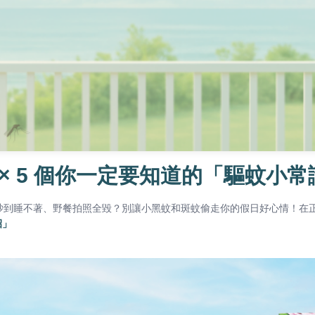
 × 5 個你一定要知道的「驅蚊小常
聲吵到睡不著、野餐拍照全毀？別讓小黑蚊和斑蚊偷走你的假日好心情！在正式介
招」