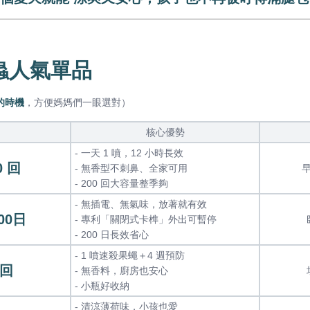
驅蟲人氣單品
的時機
，方便媽媽們一眼選對）
核心優勢
- 一天 1 噴，12 小時長效
0 回
- 無香型不刺鼻、全家可用
- 200 回大容量整季夠
- 無插電、無氣味，放著就有效
00日
- 專利「關閉式卡榫」外出可暫停
- 200 日長效省心
- 1 噴速殺果蠅＋4 週預防
 回
- 無香料，廚房也安心
- 小瓶好收納
- 清涼薄荷味，小孩也愛