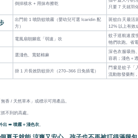
倒掉積水 + 用抹布擦乾
只要 7 天就羽
出門前 1 噴防蚊噴霧（嬰幼兒可選 Icaridin 配
斑蚊白天最活
步
方）
12% 以上有效
蚊子巡航速度慢，
電風扇朝腳底「弱速」吹
牠們吹跑。省
深色衣服吸熱
選淺色、寬鬆棉麻
容易；淺色＋
門窗是蚊子「
掛 1 片長效防蚊掛片（270‒366 日免插電）
流動散發藥劑，
無香 / 天然草本」或標示可用產品。
童抓不到的高處。
外出 ➠ 噴霧＋淺色衣
。
整個夏天就能 涼爽又安心，孩子也不再被叮得滿腿包