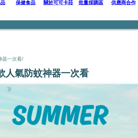
藥品
保健食品
關於可可卡菈
批量採購區
供應商合作
神器一次看
/
 款人氣防蚊神器一次看