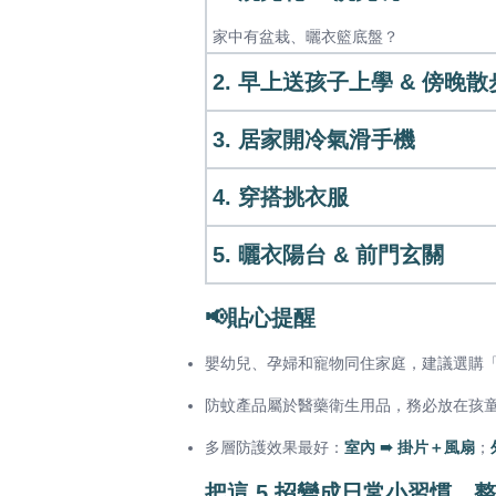
家中有盆栽、曬衣籃底盤？
2. 早上送孩子上學 & 傍晚散
3. 居家開冷氣滑手機
4. 穿搭挑衣服
5. 曬衣陽台 & 前門玄關
📢貼心提醒
嬰幼兒、孕婦和寵物同住家庭，建議選購「
防蚊產品屬於醫藥衛生用品，務必放在孩
多層防護效果最好：
室內 ➠ 掛片＋風扇
；
把這 5 招變成日常小習慣，