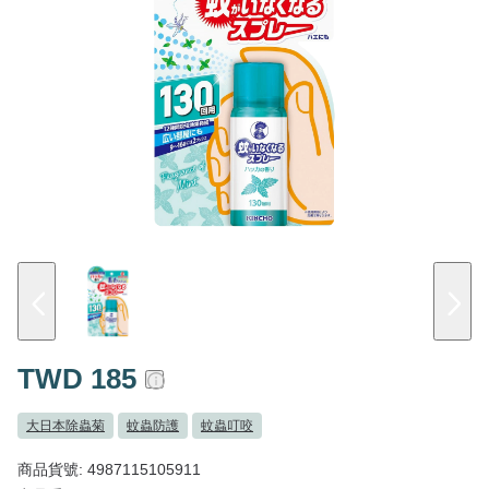
TWD 185
大日本除蟲菊
蚊蟲防護
蚊蟲叮咬
商品貨號: 4987115105911