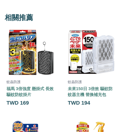
相關推薦
蚊蟲防護
蚊蟲防護
福馬 3倍強度 懸掛式 長效
未來150日 3倍效 驅蚊防
V
驅蚊防蚊掛片
蚊器主機 替換補充包
TWD 169
TWD 194