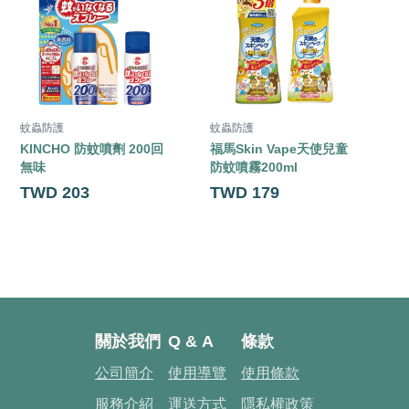
蚊蟲防護
蚊蟲防護
KINCHO 防蚊噴劑 200回
福馬Skin Vape天使兒童
無味
防蚊噴霧200ml
TWD 203
TWD 179
關於我們
Q & A
條款
公司簡介
使用導覽
使用條款
服務介紹
運送方式
隱私權政策