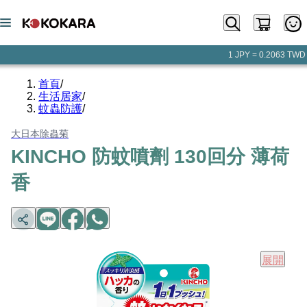
1 JPY = 0.2063 TWD
首頁
/
生活居家
/
蚊蟲防護
/
大日本除蟲菊
KINCHO 防蚊噴劑 130回分 薄荷
香
展開