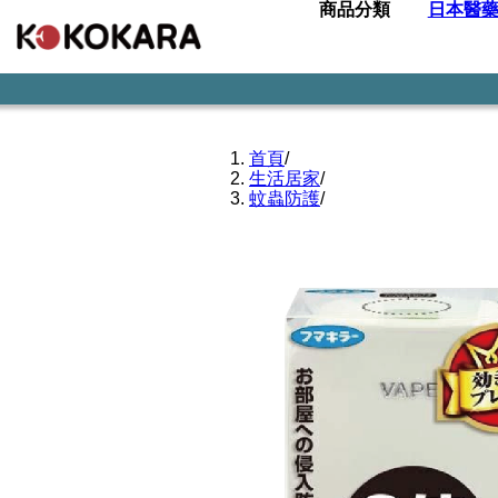
商品分類
日本醫
首頁
/
生活居家
/
蚊蟲防護
/