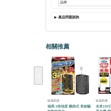
品牌
產品問題諮詢
相關推薦
即期特價
蚊蟲防護
蚊蟲防護
KOWA 蚊蟲咬止癢凝膠15g
福馬 3倍強度 懸掛式 長效驅
未來150