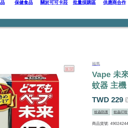
藥品
保健食品
關於可可卡菈
批量採購區
供應商合作
福馬
展開
Vape 未
蚊器 主機
TWD 229
蚊蟲防護
蚊蟲叮咬
商品貨號: 49024244