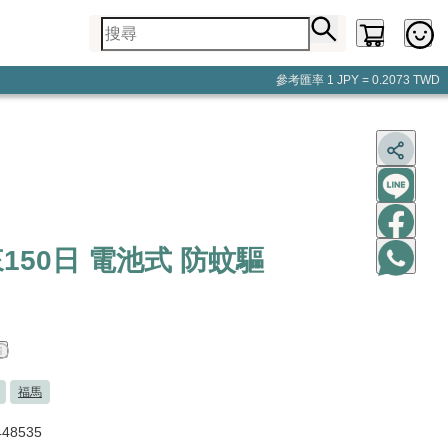
參考匯率
1 JPY = 0.2073 TWD
來150日 電池式 防蚊驅
福馬
48535