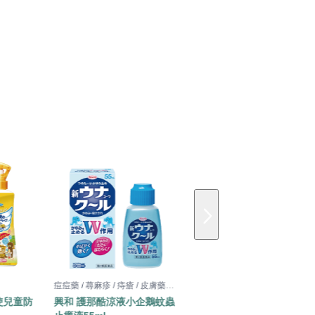
痘痘藥 / 蕁麻疹 / 痔瘡 / 皮膚藥膏 /皮膚用藥
蚊蟲防護
天使兒童防
興和 護那酷涼液小企鵝蚊蟲
福馬 一噴即效 居家防蟻噴霧