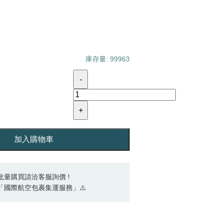
庫存量: 99963
-
+
加入購物車
批量購買請洽客服詢價 !
「國際航空包裹集運服務」⚠️