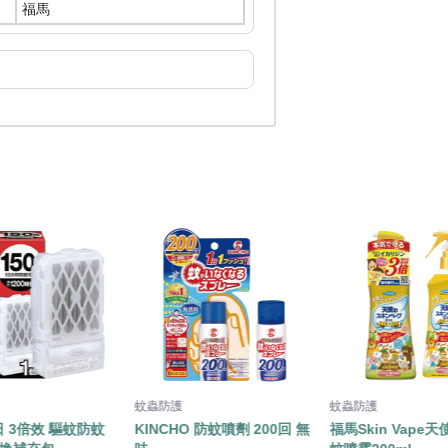
福馬
蚊蟲防護
蚊蟲防護
日 3倍效 驅蚊防蚊
KINCHO 防蚊噴劑 200回 無
福馬Skin Vape