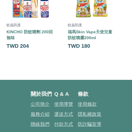
蚊蟲防護
蚊蟲防護
KINCHO 防蚊噴劑 200回
福馬Skin Vape天使兒童
無味
防蚊噴霧200ml
TWD 204
TWD 180
關於我們
Q & A
條款
公司簡介
使用導覽
使用條款
服務介紹
運送方式
隱私權政策
聯絡我們
付款方式
防詐騙宣導