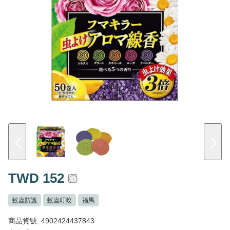
TWD 152
蚊蟲防護
蚊蟲叮咬
福馬
商品貨號: 4902424437843