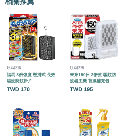
相關推薦
蚊蟲防護
蚊蟲防護
福馬 3倍強度 懸掛式 長效
未來150日 3倍效 驅蚊防
V
驅蚊防蚊掛片
蚊器主機 替換補充包
TWD 170
TWD 195