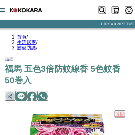
1 JPY = 0.2073 TWD
首頁
/
生活居家
/
蚊蟲防護
/
福馬
福馬 五色3倍防蚊線香 5色蚊香
50巻入
展開