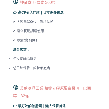
①
神仙堂 胎盤素 300粒
👉 高CP值入門款｜日常保養首選
✔ 大容量300粒，價格親民
✔ 適合長期調理使用
✔ 膠囊型好吞服
適合族群：
初次接觸胎盤素
想日常保養、維持氣色者
②
常盤藥品工業 胎盤素膠原蛋白果凍（巴西
莓）32條
👉 最好吃的胎盤素｜懶人保養首選