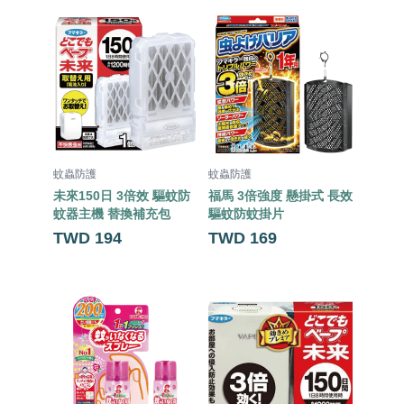
蚊蟲防護
蚊蟲防護
蚊蟲防
未來150日 3倍效 驅蚊防
福馬 3倍強度 懸掛式 長效
福馬 五
蚊器主機 替換補充包
驅蚊防蚊掛片
色蚊香 
TWD 194
TWD 169
TWD 