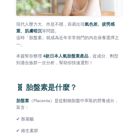
現代人壓力大、作息不穩，容易出現
氣色差、疲勞感
重、肌膚暗沉
等問題。
這時「胎盤素」就成為近年非常熱門的內在保養選擇之
一。
本篇幫你整理
4款日本人氣胎盤素產品
，從成分、劑型
到適合族群一次分析，幫助你快速選對！
🧬 胎盤素是什麼？
胎盤素
（Placenta）是從動物胎盤中萃取的營養成分，
富含：
✔ 胺基酸
✔ 維生素群