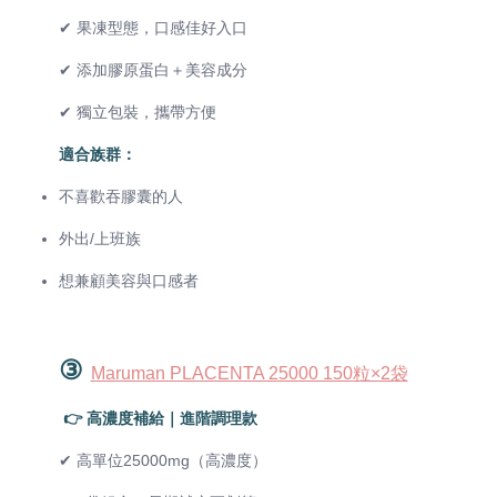
✔ 果凍型態，口感佳好入口
✔ 添加膠原蛋白＋美容成分
✔ 獨立包裝，攜帶方便
適合族群：
不喜歡吞膠囊的人
外出/上班族
想兼顧美容與口感者
③
Maruman PLACENTA 25000 150粒×2袋
👉 高濃度補給｜進階調理款
✔ 高單位25000mg（高濃度）