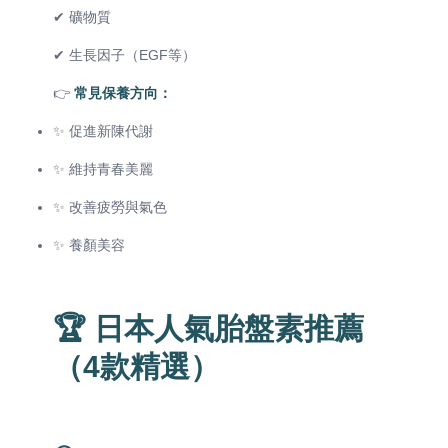
✔ 礦物質
✔ 生長因子（EGF等）
👉
常見保養方向：
✨ 促進新陳代謝
✨ 維持青春美麗
✨ 改善疲勞與氣色
✨ 養顏美容
🏆 日本人氣胎盤素推薦
（4款精選）