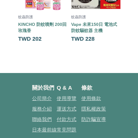
蚊蟲防護
蚊蟲防護
蚊蟲防
KINCHO 防蚊噴劑 200回
Vape 未來150日 電池式
KINC
玫瑰香
防蚊驅蚊器 主機
無味
TWD 202
TWD 228
TWD 
關於我們
Q & A
條款
公司簡介
使用導覽
使用條款
服務介紹
運送方式
隱私權政策
聯絡我們
付款方式
防詐騙宣導
日本最前線
常見問題