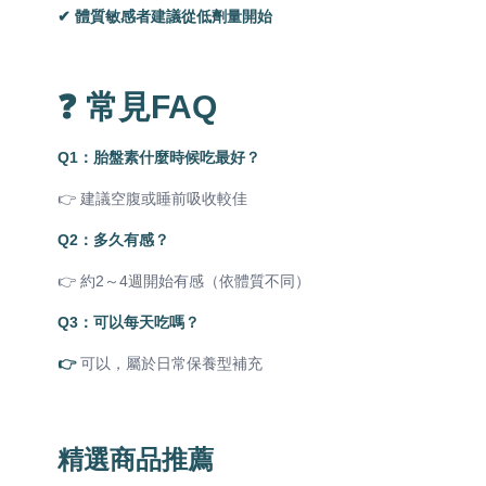
✔ 體質敏感者建議從低劑量開始
❓ 常見FAQ
Q1：胎盤素什麼時候吃最好？
👉 建議空腹或睡前吸收較佳
Q2：多久有感？
👉 約2～4週開始有感（依體質不同）
Q3：可以每天吃嗎？
👉
可以，屬於日常保養型補充
精選商品推薦