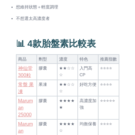
想維持狀態＋輕度調理
不想選太高濃度者
📊 4款胎盤素比較表
商品
劑型
濃度
特色
推薦指數
神仙堂
膠囊
★★☆☆
入門高
⭐⭐⭐⭐
☆
CP
300粒
常盤 果
果凍
★★☆☆
好吃方便
⭐⭐⭐⭐
☆
凍
Marum
膠囊
★★★★
高濃度加
⭐⭐⭐⭐⭐
★
強
an
25000
Marum
膠囊
★★★★
均衡保養
⭐⭐⭐⭐
☆
an