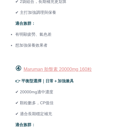
✔ 2袋組合，長期補充更划算
✔ 主打加強調理與保養
適合族群：
有明顯疲勞、氣色差
想加強保養效果者
④
Maruman 胎盤素 20000mg 160粒
👉 平衡型選擇｜日常＋加強兼具
✔ 20000mg適中濃度
✔ 顆粒數多，CP值佳
✔ 適合長期穩定補充
適合族群：