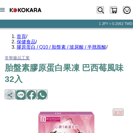
1 JPY = 0.2062 TWD
首頁
/
保健食品
/
膠原蛋白 / Q10 / 胎盤素 / 玻尿酸 / 半胱胺酸
/
常盤藥品工業
胎盤素膠原蛋白果凍 巴西莓風味
32入
展開