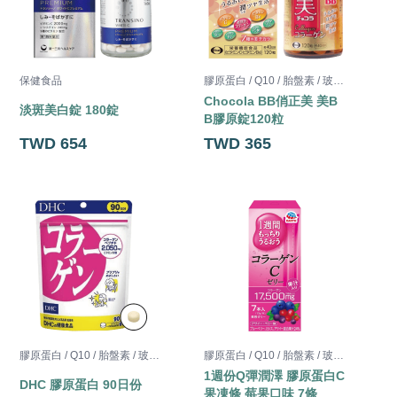
保健食品
膠原蛋白 / Q10 / 胎盤素 / 玻尿酸 / 半胱胺酸
Chocola BB俏正美 美B
N
淡斑美白錠 180錠
B膠原錠120粒
TWD 654
TWD 365
膠原蛋白 / Q10 / 胎盤素 / 玻尿酸 / 半胱胺酸
膠原蛋白 / Q10 / 胎盤素 / 玻尿酸 / 半胱胺酸
1週份Q彈潤澤 膠原蛋白C
T
DHC 膠原蛋白 90日份
果凍條 莓果口味 7條
粉