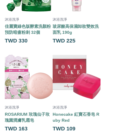
沐浴洗淨
沐浴洗淨
佳麗寶綠色版酵素洗顏粉
玻尿酸高保濕卸妝雙效洗
預防暗瘡粉刺 32個
面乳 190g
TWD 330
TWD 225
沐浴洗淨
沐浴洗淨
ROSARIUM 玫瑰仙子玫
Honecake 紅寶石香皂 R
瑰園潤膚乳霜皂
uby Red
TWD 163
TWD 109