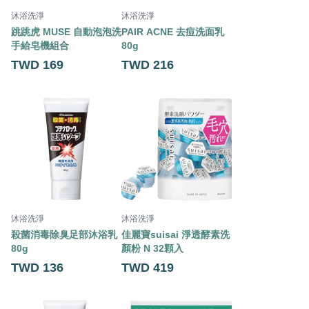
沐浴洗淨
沐浴洗淨
跳跳虎 MUSE 自動泡泡洗
PAIR ACNE 去痘洗面乳
手給皂機組合
80g
TWD 169
TWD 216
沐浴洗淨
沐浴洗淨
殺菌消毒除臭足部沐浴乳
佳麗寶suisai 淨透酵素洗
80g
顏粉 N 32顆入
TWD 136
TWD 419