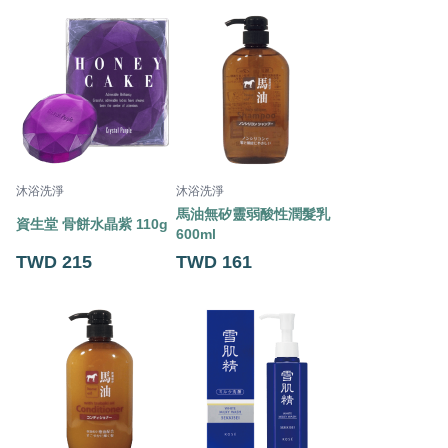
沐浴洗淨
沐浴洗淨
馬油無矽靈弱酸性潤髮乳
資生堂 骨餅水晶紫 110g
600ml
TWD 215
TWD 161