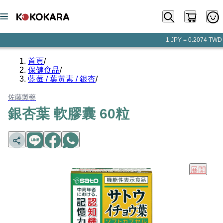
1 JPY = 0.2074 TWD
首頁
/
保健食品
/
藍莓 / 葉黃素 / 銀杏
/
佐藤製藥
銀杏葉 軟膠囊 60粒
展開