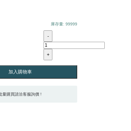
庫存量: 99999
-
+
加入購物車
批量購買請洽客服詢價 !