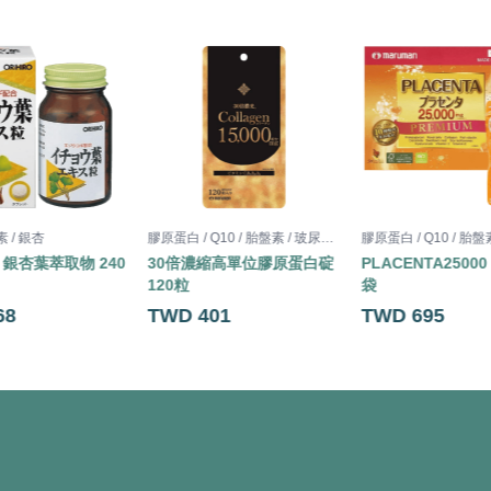
素 / 銀杏
膠原蛋白 / Q10 / 胎盤素 / 玻尿酸 / 半胱胺酸
O 銀杏葉萃取物 240
30倍濃縮高單位膠原蛋白碇
PLACENTA25000
120粒
袋
68
TWD 401
TWD 695