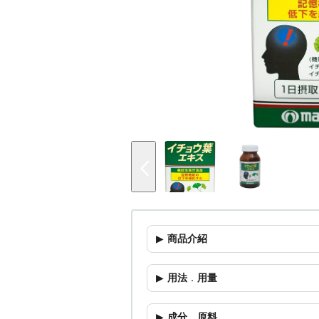
商品介紹
用法
．
用量
成分
．
原料