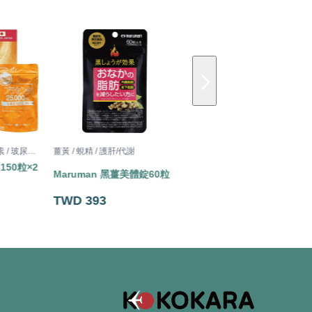
膠原蛋白 / Q10 / 胎盤素 / 玻尿酸 / 半胱胺酸
薑黃 / 蜆精 / 護肝/代謝
 150粒×2
Maruman 黑薑美體錠60粒
TWD 393