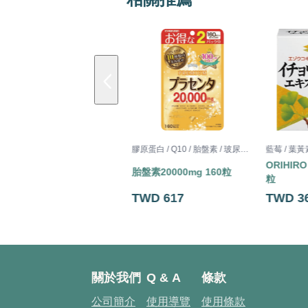
藍莓 / 葉黃素 / 銀杏
膠原蛋白 / Q10 / 胎盤素 / 玻尿酸 / 半胱胺酸
藍莓 / 葉黃
ORIHIR
銀杏葉 軟膠囊 60粒
胎盤素20000mg 160粒
粒
TWD 638
TWD 617
TWD 3
關於我們
Q & A
條款
公司簡介
使用導覽
使用條款