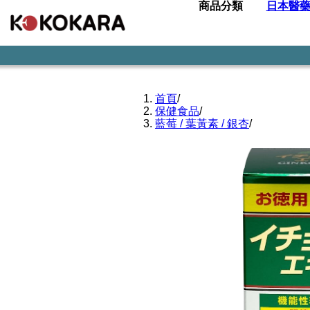
商品分類
日本醫
首頁
/
保健食品
/
藍莓 / 葉黃素 / 銀杏
/