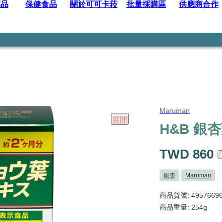
藥品
保健食品
關於可可卡菈
批量採購區
供應商合作
Maruman
展開
H&B 銀杏
TWD 860
銀杏
Maruman
商品貨號: 49576696
商品重量: 254g