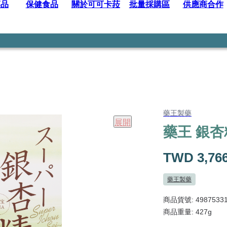
藥品
保健食品
關於可可卡菈
批量採購區
供應商合作
藥王製藥
展開
藥王 銀杏
TWD 3,76
藥王製藥
商品貨號: 49875331
商品重量: 427g