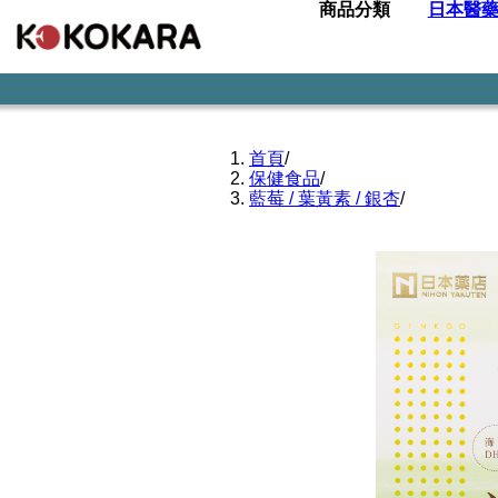
商品分類
日本醫
首頁
/
保健食品
/
藍莓 / 葉黃素 / 銀杏
/