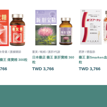
 軟骨素 / 護膝關節
薑黃 / 蜆精 / 護肝/代謝
肥胖 / 體脂肪
日本藥店 藥王 新肝寶精 360
藥王 新Smarken血
藥王 痛寶精 300粒
粒
粒
766
TWD 3,766
TWD 3,766