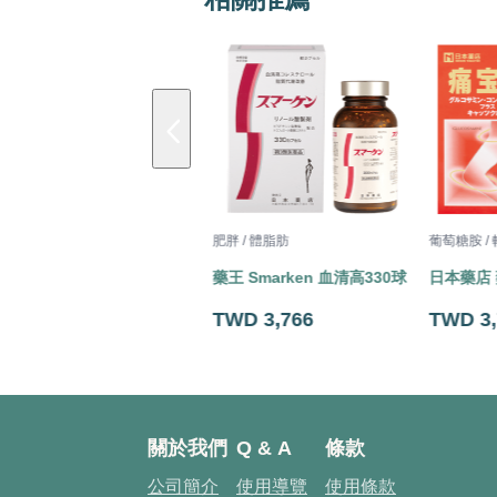
肥胖 / 體脂肪
肥胖 / 體脂肪
葡萄糖胺 /
救糖神 540粒
藥王 Smarken 血清高330球
日本藥店 
TWD 3,949
TWD 3,766
TWD 3,
關於我們
Q & A
條款
公司簡介
使用導覽
使用條款