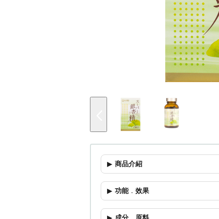
商品介紹
功能
．
效果
成分
．
原料