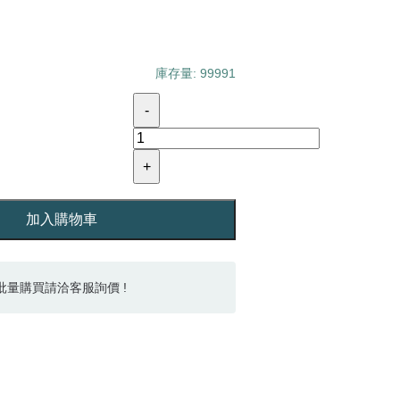
庫存量: 99991
-
+
加入購物車
批量購買請洽客服詢價 !