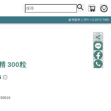
參考匯率
1 JPY = 0.2073 TWD
精 300粒
6
50616