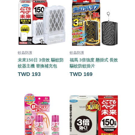
蚊蟲防護
蚊蟲防護
蚊蟲防
未來150日 3倍效 驅蚊防
福馬 3倍強度 懸掛式 長效
福馬 五
蚊器主機 替換補充包
驅蚊防蚊掛片
色蚊香 
TWD 193
TWD 169
TWD 