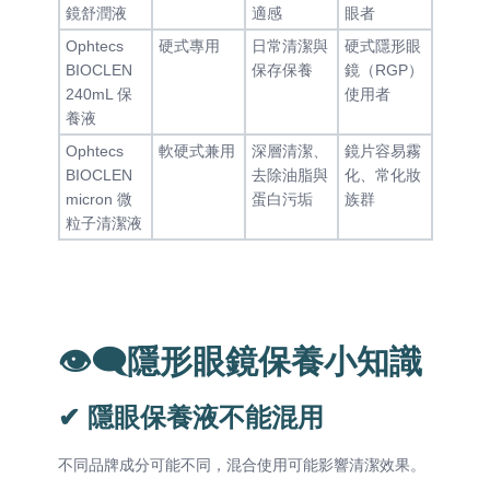
鏡舒潤液
適感
眼者
Ophtecs
硬式專用
日常清潔與
硬式隱形眼
BIOCLEN
保存保養
鏡（RGP）
240mL 保
使用者
養液
Ophtecs
軟硬式兼用
深層清潔、
鏡片容易霧
BIOCLEN
去除油脂與
化、常化妝
micron 微
蛋白污垢
族群
粒子清潔液
👁️‍🗨️隱形眼鏡保養小知識
✔ 隱眼保養液不能混用
不同品牌成分可能不同，混合使用可能影響清潔效果。