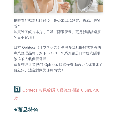
長時間配戴隱形眼鏡後，是否常出現乾澀、霧感、異物
感？
其實除了鏡片本身，日常「隱眼保養」更是影響舒適度
的重要關鍵！
日本 Ophtecs（オフテクス）是許多隱形眼鏡族熟悉的
專業護理品牌，旗下 BIOCLEN 系列更是日本硬式隱眼
族群的人氣保養選擇。
這篇整理 3 款熱門 Ophtecs 隱眼保養產品，帶你快速了
解差異、適合對象與使用情境！
1️⃣
Ophtecs 玻尿酸隱形眼鏡舒潤液 0.5mL×30
裝
⭐商品特色