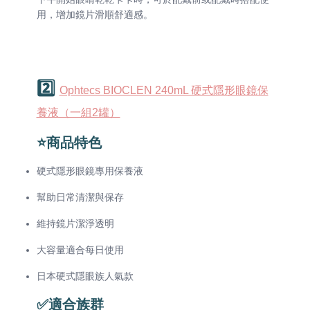
用，增加鏡片滑順舒適感。
2️⃣
Ophtecs BIOCLEN 240mL 硬式隱形眼鏡保
養液（一組2罐）
⭐商品特色
硬式隱形眼鏡專用保養液
幫助日常清潔與保存
維持鏡片潔淨透明
大容量適合每日使用
日本硬式隱眼族人氣款
✅適合族群