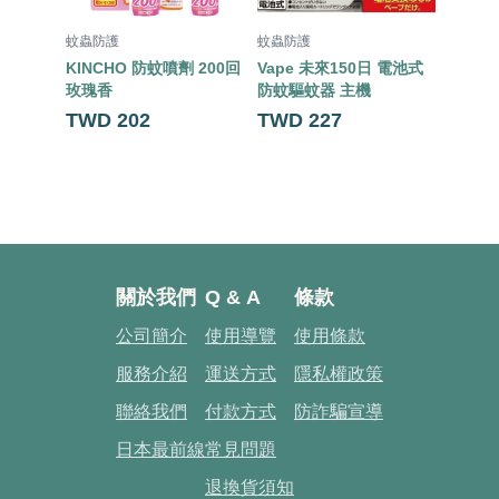
蚊蟲防護
蚊蟲防護
蚊蟲防
KINCHO 防蚊噴劑 200回
Vape 未來150日 電池式
KINC
玫瑰香
防蚊驅蚊器 主機
無味
TWD 202
TWD 227
TWD 
關於我們
Q & A
條款
公司簡介
使用導覽
使用條款
服務介紹
運送方式
隱私權政策
聯絡我們
付款方式
防詐騙宣導
日本最前線
常見問題
退換貨須知