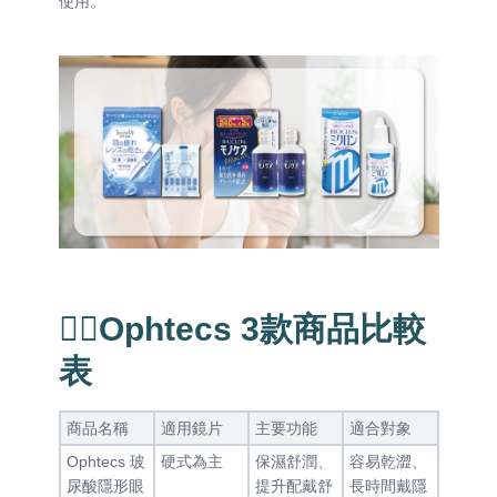
使用。
👉🏻Ophtecs 3款商品比較
表
商品名稱
適用鏡片
主要功能
適合對象
Ophtecs 玻
硬式為主
保濕舒潤、
容易乾澀、
尿酸隱形眼
提升配戴舒
長時間戴隱